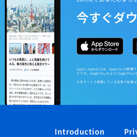
今すぐダ
AppleとAppleロゴは、Apple Inc.の商標で
クです。Google Play および Google Pla
※本サイトで使用している写真や記事は
Introduction
Pri