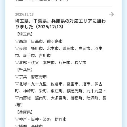
2025/12/13
埼玉県、千葉県、兵庫県の対応エリアに加わ
りました（2025/12/13）
【埼玉県】
▽西部 日高市、鶴ヶ島市
▽東部 桶川市、北本市、蓮田市、白岡市、羽生
市、幸手市、吉川市
▽北部・秩父 本庄市、行田市、秩父市
【千葉県】
▽京葉 習志野市
▽北総・九十九里 佐倉市、富里市、旭市、多古
町、神崎町、栄町、東庄町、横芝光町、九十九里
町、白子町、長生村
▽南房総 鋸南町、大多喜町、御宿町、睦沢町、長
柄町
【兵庫県】
▽神戸・阪神・淡路 伊丹市
▽播磨 高砂市