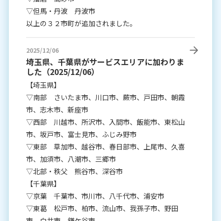
▽但馬・丹波 丹波市
以上の３２市町が追加されました。
2025/12/06
埼玉県、千葉県がサービスエリアに加わりま
した（2025/12/06）
【埼玉県】
▽南部 さいたま市、川口市、蕨市、戸田市、朝霞
市、志木市、新座市
▽西部 川越市、所沢市、入間市、飯能市、東松山
市、坂戸市、富士見市、ふじみ野市
▽東部 草加市、越谷市、春日部市、上尾市、久喜
市、加須市、八潮市、三郷市
▽北部・秩父 熊谷市、深谷市
【千葉県】
▽京葉 千葉市、市川市、八千代市、浦安市
▽東葛 松戸市、柏市、流山市、我孫子市、野田
市、白井市、鎌ケ谷市