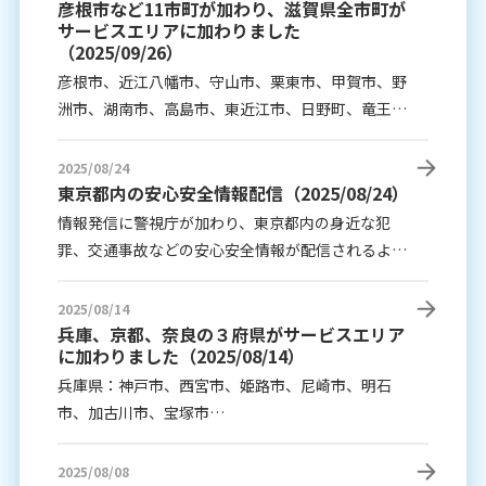
彦根市など11市町が加わり、滋賀県全市町が
情報は、県内にお住いの方の各ホーム画面に掲載さ
サービスエリアに加わりました
れ、対象地域にお住まいの方には通知が届きます。
（2025/09/26）
彦根市、近江八幡市、守山市、栗東市、甲賀市、野
洲市、湖南市、高島市、東近江市、日野町、竜王町
以上の11市町が追加されました。
2025/08/24
東京都内の安心安全情報配信（2025/08/24）
情報発信に警視庁が加わり、東京都内の身近な犯
罪、交通事故などの安心安全情報が配信されるよう
になりました。
情報は、都内にお住いの方の各ホーム画面に掲載さ
2025/08/14
れ、対象地域にお住まいの方には通知が届きます。
兵庫、京都、奈良の３府県がサービスエリア
に加わりました（2025/08/14）
兵庫県：神戸市、西宮市、姫路市、尼崎市、明石
市、加古川市、宝塚市
京都府：京都市、宇治市、亀岡市、福知山市、京田
辺市、向日市
2025/08/08