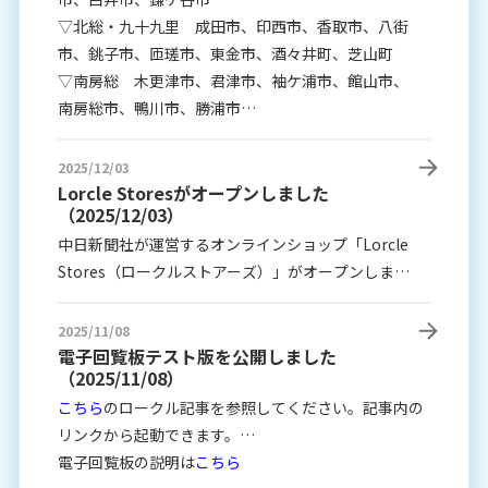
▽北総・九十九里 成田市、印西市、香取市、八街
市、銚子市、匝瑳市、東金市、酒々井町、芝山町
▽南房総 木更津市、君津市、袖ケ浦市、館山市、
南房総市、鴨川市、勝浦市
以上の５２市町が追加されました。
2025/12/03
Lorcle Storesがオープンしました
（2025/12/03）
中日新聞社が運営するオンラインショップ「Lorcle
Stores（ロークルストアーズ）」がオープンしまし
た！
2025/11/08
電子回覧板テスト版を公開しました
（2025/11/08）
こちら
のロークル記事を参照してください。記事内の
リンクから起動できます。
※スマホからのみ可能です
電子回覧板の説明は
こちら