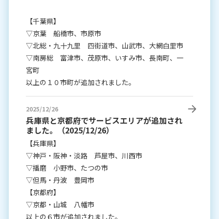
【千葉県】
▽京葉 船橋市、市原市
▽北総・九十九里 四街道市、山武市、大網白里市
▽南房総 富津市、茂原市、いすみ市、長南町、一
宮町
以上の１０市町が追加されました。
2025/12/26
兵庫県と京都府でサービスエリアが追加され
ました。（2025/12/26）
【兵庫県】
▽神戸・阪神・淡路 芦屋市、川西市
▽播磨 小野市、たつの市
▽但馬・丹波 豊岡市
【京都府】
▽京都・山城 八幡市
以上の６市が追加されました。