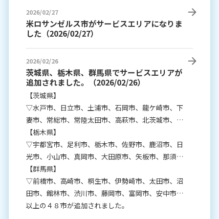
2026/02/27
米ロサンゼルス市がサービスエリアになりま
した（2026/02/27）
2026/02/26
茨城県、栃木県、群馬県でサービスエリアが
追加されました。（2026/02/26）
【茨城県】
▽水戸市、日立市、土浦市、石岡市、龍ケ崎市、下
妻市、常総市、常陸太田市、高萩市、北茨城市、笠
間市、取手市、ひたちなか市、潮来市、守谷市、常
【栃木県】
陸大宮市、那珂市、筑西市、坂東市、稲敷市、かす
▽宇都宮市、足利市、栃木市、佐野市、鹿沼市、日
みがうら市、行方市
光市、小山市、真岡市、大田原市、矢板市、那須塩
原市、さくら市、那須烏山市、下野市
【群馬県】
▽前橋市、高崎市、桐生市、伊勢崎市、太田市、沼
田市、館林市、渋川市、藤岡市、富岡市、安中市、
みどり市
以上の４８市が追加されました。