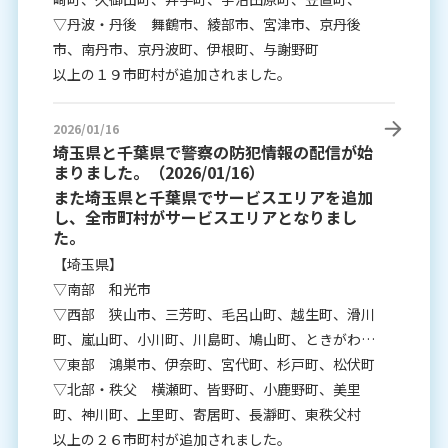
束町、精華町、南山城村
▽丹波・丹後 舞鶴市、綾部市、宮津市、京丹後
市、南丹市、京丹波町、伊根町、与謝野町
以上の１９市町村が追加されました。
2026/01/16
埼玉県と千葉県で警察の防犯情報の配信が始
まりました。（2026/01/16）
また埼玉県と千葉県でサービスエリアを追加
し、全市町村がサービスエリアとなりまし
た。
【埼玉県】
▽南部 和光市
▽西部 狭山市、三芳町、毛呂山町、越生町、滑川
町、嵐山町、小川町、川島町、鳩山町、ときがわ
町、吉見町
▽東部 鴻巣市、伊奈町、宮代町、杉戸町、松伏町
▽北部・秩父 横瀬町、皆野町、小鹿野町、美里
町、神川町、上里町、寄居町、長瀞町、東秩父村
以上の２６市町村が追加されました。