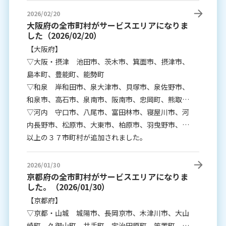
2026/02/20
大阪府の全市町村がサービスエリアになりま
した（2026/02/20）
【大阪府】
▽大阪・摂津 池田市、茨木市、箕面市、摂津市、
島本町、豊能町、能勢町
▽和泉 岸和田市、泉大津市、貝塚市、泉佐野市、
和泉市、高石市、泉南市、阪南市、忠岡町、熊取
町、田尻町、岬町
▽河内 守口市、八尾市、富田林市、寝屋川市、河
内長野市、松原市、大東市、柏原市、羽曳野市、門
真市、藤井寺市、東大阪市、四條畷市、交野市、大
以上の３７市町村が追加されました。
阪狭山市、太子町、河南町、千早赤阪村
2026/01/30
京都府の全市町村がサービスエリアになりま
した。（2026/01/30）
【京都府】
▽京都・山城 城陽市、長岡京市、木津川市、大山
崎町、久御山町、井手町、宇治田原町、笠置町、和