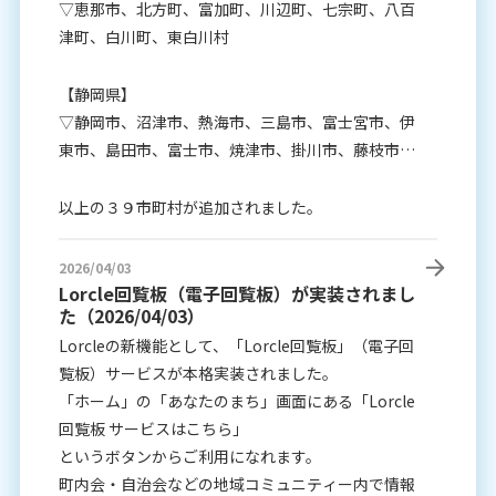
▽恵那市、北方町、富加町、川辺町、七宗町、八百
津町、白川町、東白川村
【静岡県】
▽静岡市、沼津市、熱海市、三島市、富士宮市、伊
東市、島田市、富士市、焼津市、掛川市、藤枝市、
御殿場市、袋井市、下田市、裾野市、湖西市、伊豆
市、菊川市、伊豆の国市、牧之原市、東伊豆町、河
以上の３９市町村が追加されました。
津町、南伊豆町、松崎町、西伊豆町、函南町、清水
町、長泉町、小山町、吉田町、川根本町
2026/04/03
Lorcle回覧板（電子回覧板）が実装されまし
た（2026/04/03）
Lorcleの新機能として、「Lorcle回覧板」（電子回
覧板）サービスが本格実装されました。
「ホーム」の「あなたのまち」画面にある「Lorcle
回覧板 サービスはこちら」
というボタンからご利用になれます。
町内会・自治会などの地域コミュニティー内で情報